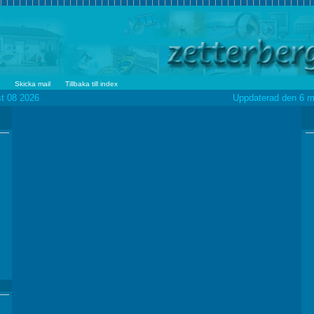
info
Skicka mail
Tillbaka till index
ay August 08 2026 Uppdaterad den
6 m