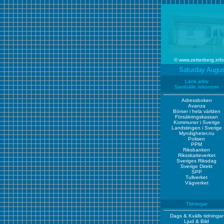
© www.zetterberg.
Saturd
Länk arkiv
Samhälle /ekonomi
Adressboken
Avanza
Börser i hela världen
Försäkringskassan
Kommuner i Sverige
Landstingen i Sverige
Myndigheter.nu
Polisen
PPM
Riksbanken
Riksskatteverket
Sveriges Riksdag
Sverige Direkt
SPP
Tullverket
Vägverket
Tidningar
Dags & Kvälls tidningar
Ljud & Bild